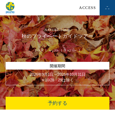
ACCESS
NATURE TOUR
秋のプライベートガイドツアー
大人
カップル
ファミリー
開催期間
2026年9月1日～2026年10月31日
※10/28・29は除く
予約する