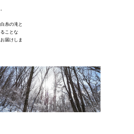
す。
、白糸の滝と
することな
をお届けしま