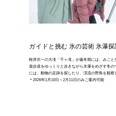
ガイドと挑む 氷の芸術 氷瀑探
軽井沢一の大滝「千ヶ滝」が厳冬期には、みごと
遊歩道をゆっくりと歩きながら氷瀑をめざす冬の
には、動物の足跡を探したり、渓流の野鳥を観察
＊2026年1月10日～2月11日のみご案内可能