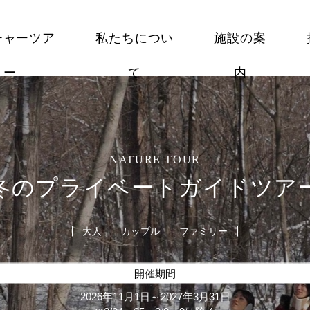
チャーツア
私たちについ
施設の案
ー
て
内
NATURE TOUR
冬のプライベートガイドツア
大人
カップル
ファミリー
開催期間
2026年11月1日～2027年3月31日