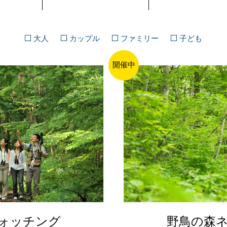
大人
カップル
ファミリー
子ども
開催中
ォッチング
野鳥の森