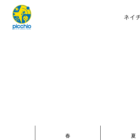
ネイ
春
夏