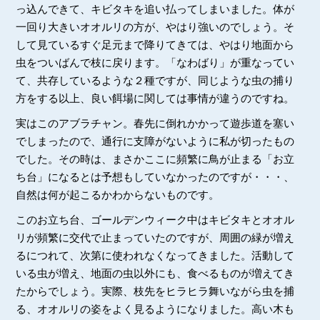
っ込んできて、キビタキを追い払ってしまいました。体が
一回り大きいオオルリの方が、やはり強いのでしょう。そ
して見ているすぐ足元まで降りてきては、やはり地面から
虫をついばんで枝に戻ります。「なわばり」が重なってい
て、共存しているような２種ですが、同じような虫の捕り
方をする以上、良い餌場に関しては事情が違うのですね。
実はこのアブラチャン。春先に倒れかかって遊歩道を塞い
でしまったので、通行に支障がないように私が切ったもの
でした。その時は、まさかここに頻繁に鳥が止まる「お立
ち台」になるとは予想もしていなかったのですが・・・、
自然は何が起こるかわからないものです。
このお立ち台、ゴールデンウィーク中はキビタキとオオル
リが頻繁に交代で止まっていたのですが、周囲の緑が増え
るにつれて、次第に使われなくなってきました。活動して
いる虫が増え、地面の虫以外にも、食べるものが増えてき
たからでしょう。実際、枝先をヒラヒラ舞いながら虫を捕
る、オオルリの姿をよく見るようになりました。高い木も