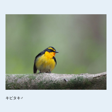
キビタキ♂