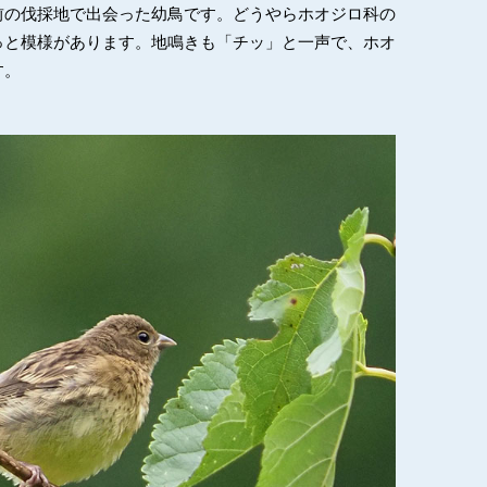
前の伐採地で出会った幼鳥です。どうやらホオジロ科の
っと模様があります。地鳴きも「チッ」と一声で、ホオ
す。