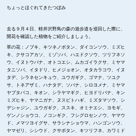
ちょっとほぐれてきたつぼみ
去る９月４日、軽井沢野鳥の森の遊歩道を巡回した際に、
開花を確認した植物をご紹介しましょう。
草の花：ノブキ、キツネノボタン、ダイコンソウ、ミズヒ
キ、クサコアカソ、ミゾソバ、ハエドクソウ、ツリフネソ
ウ、イヌトウバナ、オトコエシ、ムカゴイラクサ、ミヤマ
タニソバ、イタドリ、ヒメジョオン、オタカラコウ、イヌ
タデ、シラネセンキュウ、ユウガギク、ゴマナ、ツユク
サ、トネアザミ、ハナタデ、ソバナ、シロヨメナ、ミヤマ
ヤブタバコ、キオン、シラヤマギク、ヒヨドリバナ、キン
ミズヒキ、ヤマニガナ、ヌスビトハギ、ミズタマソウ、シ
デシャジン、ユウガギク、ススキ、オミナエシ、ヨモギ、
ゲンノショウコ、ノコンギク、フシグロセンノウ、ヤマウ
ド、メマツヨイグサ、サラシナショウマ、ハンゴンソウ、
ヤマゼリ、シシウド、クサボタン、キツリフネ、カワミド