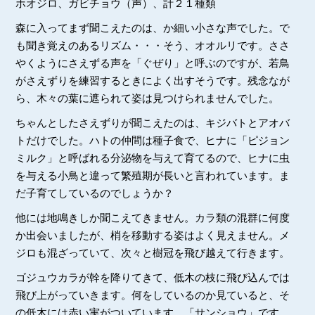
ホオジロ、ガビチョウ（声）、計２１種類
森に入ってまず聞こえたのは、か細い小さな声でした。で
も聞き覚えのあるリズム・・・そう、オオルリです。ささ
やくようにさえずる声を「ぐぜり」と呼ぶのですが、若鳥
がさえずりを練習するときによく出すそうです。残念なが
ら、木々の葉に遮られて姿は見つけられませんでした。
ちゃんとしたさえずりが聞こえたのは、キジバトとアオバ
トだけでした。ハトの仲間は種子食で、ヒナに「ピジョン
ミルク」と呼ばれる分泌物を与えて育てるので、ヒナに虫
を与える小鳥と違って繁殖期が長いと言われています。ま
だ子育てしているのでしょうか？
他には地鳴きしか聞こえてきません。カラ類の混群に何度
か出会いましたが、梢を移動する姿はよく見えません。メ
ジロも混ざっていて、次々と樹冠を飛び越えて行きます。
ゴジュウカラが幹を降りてきて、低木の枝に飛び込んでは
飛び上がっていきます。何をしているのか見ていると、そ
の低木には赤い実がついています。「サンショウ」です。