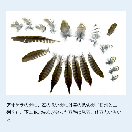
アオゲラの羽毛、左の長い羽毛は翼の風切羽（初列と三
列？）、下に並ぶ先端が尖った羽毛は尾羽、体羽もいろい
ろ