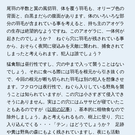
尾羽の半数と翼の風切羽、体を覆う羽毛も、オリーブ色の
背面と、白黒まだらの腹面があります。体のいろいろな部
分の羽毛が含まれている事を考えると、持ち主のアオゲラ
の生存は絶望的なようですね。このアオゲラに、一体何が
起きたのでしょうか？ ねぐら穴に羽毛が残されている事
から、おそらく夜間に寝込みを天敵に襲われ、捕食されて
しまったと考えられます。犯人は誰でしょう？
猛禽類は昼行性ですし、穴の中まで入って襲うことはない
でしょう。それに食べる際には羽毛を根元から引き抜くの
で、今回の根元が断ち切られた羽毛は別の犯人を想像させ
ます。フクロウは夜行性で、ねぐら入りしている野鳥を襲
うことは知られていますが、この穴は小さすぎて侵入でき
そうにありません。実はこの穴にはムササビが寝ていたこ
ともあるのですが（
以前の記事
）、基本的に植物食なので
除外しましょう。あと考えられるもの、樹上に登り、穴に
入り込んでくる・・・「テン」はどうでしょうか？ 足跡
や糞は野鳥の森にもよく残されていますし、夜にも活動