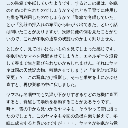
この巣箱で冬眠していたようです。するとこの巣は、冬眠
のために作られたのでしょうか？それとも子育てに使用し
た巣を再利用したのでしょうか？「巣箱で冬眠していた」
とか「別荘の押入れの布団から転がり出てきた」という話
は聞いたことがありますが、実際に他の例を見たことがな
いので、これが冬眠の通常の状態なのかよく判りません。
とにかく、見てはいけないものを見てしまった感じです。
冬眠中のヤマネを覚醒させてしまうと、エネルギーを浪費
して春まで生き延びられないかもしれません。それにヤマ
ネは国の天然記念物。移動させてしまうと「文化財の現状
変更」？ この写真だけ撮影し、そっと巣材を上にかぶせ
直すと、再び巣箱の中に戻しました。
ヤマネは冬眠中でも気温が下がりすぎるなどの危機に直面
すると、覚醒して場所を移動することがあるそうです。
時々、雪の中から見つかるヤマネも、そうやって雪に潜っ
たのでしょう。このヤマネも今回の危機を乗り越えて、冬
眠に成功すると良いのですが・・・。ヤマネが冬眠から覚