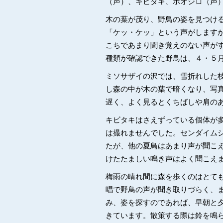
（声）、キビタキ、ホオジロ（声
木の葉が茂り、野鳥の姿を見つけ
「ケッ・ケッ」という声がします
こちであまり聞き覚えのない声が
種類が確認できた野鳥は、４・５
ミソサザイの沢では、雪折れした
し森の中が木の葉で暗くなり、写
遅く、よく見るとくちばしや肩の
キビタキはさえずっている個体が
は撮れませんでした。センダイム
たが、他の夏鳥はあまり声が聞こ
けたたましい鳴き声はよく聞こえ
梅雨の晴れ間に森を歩くのはとて
唱で野鳥の声が聞き取りづらく、
み、姿を探すのであれば、早朝と
きています。散策する際は鈴を鳴