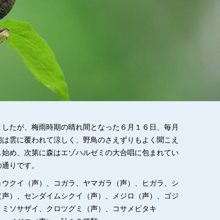
ましたが、梅雨時期の晴れ間となった６月１６日、毎月
朝は雲に覆われて涼しく、野鳥のさえずりもよく聞こえ
し始め、次第に森はエゾハルゼミの大合唱に包まれてい
の通りです。
ョウクイ（声）、コガラ、ヤマガラ（声）、ヒガラ、シ
（声）、センダイムシクイ（声）、メジロ（声）、ゴジ
、ミソサザイ、クロツグミ（声）、コサメビタキ