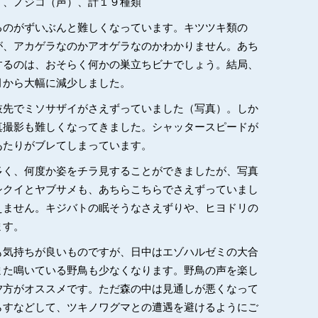
）、ノジコ（声）、計１９種類
るのがずいぶんと難しくなっています。キツツキ類の
が、アカゲラなのかアオゲラなのかわかりません。あち
するのは、おそらく何かの巣立ちビナでしょう。結局、
月から大幅に減少しました。
枝先でミソサザイがさえずっていました（写真）。しか
真撮影も難しくなってきました。シャッタースピードが
あたりがブレてしまっています。
多く、何度か姿をチラ見することができましたが、写真
シクイとヤブサメも、あちらこちらでさえずっていまし
えません。キジバトの眠そうなさえずりや、ヒヨドリの
ます。
も気持ちが良いものですが、日中はエゾハルゼミの大合
また鳴いている野鳥も少なくなります。野鳥の声を楽し
夕方がオススメです。ただ森の中は見通しが悪くなって
らすなどして、ツキノワグマとの遭遇を避けるようにご