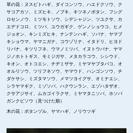
草の花：ヌスビトハギ、ダイコンソウ、ハエドクソウ、ク
サコアカソ、ミズヒキ、ノブキ、キツネノボタン、フシグ
ロセンノウ、ミツモトソウ、シデシャジン、ツユクサ、カ
エデドコロ、ミツバ、ユウガギク、ゲンノショウコ、ヒメ
ジョオン、キンミズヒキ、ナンテンハギ、ソバナ、ヤマブ
キショウマ、ヤマニガナ、コウゾリナ、イタドリ、ヒヨド
リバナ、キツリフネ、ウマノミツバ、イヌトウバナ、ヤマ
ジノホトトギス、モミジガサ、メタカラコウ、シシウド、
キオン、オトコエシ、チヂミザサ、ミヤマヤブタバコ、オ
オルリソウ、ツリフネソウ、ヤマウド、ハンゴンソウ、チ
ダケサシ、ミズタマソウ、メマツヨイグサ、オミナエシ、
シラヤマギク、ミゾソバ、ハクウンラン、エゾハタザオ、
クサアジサイ、ムカゴイラクサ、ミヤマタニソバ、ホソバ
ガンクビソウ（見つけた順）
木の花：ボタンヅル、ヤマハギ、ノリウツギ