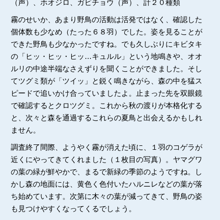
（声）、ホオジロ、ガビチョウ（声）、計２０種類
霧のせいか、あまり野鳥の活動は活発ではなく、確認した
個体数も少なめ（たった６８羽）でした。姿を見ることが
できた野鳥も少なかったですね。でも久しぶりにキビタキ
の「ヒッ・ヒッ・ヒッ…キュルル」という地鳴きや、オオ
ルリの中途半端なさえずりを聞くことができました。そし
てツグミ類が「ツイッ」と鋭く鳴きながら、森の中を猛ス
ピードで追いかけ合っていましたよ。止まった先を双眼鏡
で確認するとクロツグミ。これから秋の渡りが本格化する
と、次々と森を通過するこれらの夏鳥と出会えるかもしれ
ません。
調査終了間際、ようやく霧が消えた頃に、１羽のコゲラが
近くにやってきてくれました（１枚目の写真）。ヤマグワ
の葉の緑が鮮やかで、まるで新緑の季節のようですね。し
かし森の地面には、黄色く色付いたハルニレなどの葉が落
ち始めています。次第に木々の葉が減ってきて、野鳥の姿
も見つけやすくなってくるでしょう。