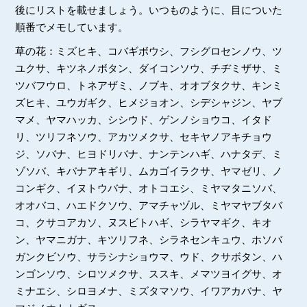
後にリストを載せましょう。いつものように、目についた
順番でメモしています。
草の花：ミズヒキ、コバギボウシ、フシグロセンノウ、ツ
ユクサ、キツネノボタン、ダイコンソウ、チヂミザサ、ミ
ツバフウロ、トネアザミ、ノブキ、オオブタクサ、キンミ
ズヒキ、ユウガギク、ヒメジョオン、シデシャジン、ヤブ
マメ、ヤマハッカ、シシウド、ゲンノショウコ、イタド
リ、ツリフネソウ、アカツメクサ、セキヤノアキチョウ
ジ、ソバナ、ヒヨドリバナ、ナンテンハギ、ハナタデ、ミ
ゾソバ、キバナアキギリ、ムカゴイラクサ、ヤマゼリ、ノ
コンギク、イヌトウバナ、オトコエシ、ミヤマタニソバ、
オオバコ、ハエドクソウ、アマチャヅル、ミヤマヤブタバ
コ、クサコアカソ、ヌスビトハギ、シラヤマギク、キオ
ン、ヤマニガナ、キツリフネ、シラネセンキュウ、ホソバ
ガンクビソウ、サラシナショウマ、ウド、クサボタン、ハ
ンゴンソウ、シロツメクサ、ススキ、メマツヨイグサ、オ
ミナエシ、シロヨメナ、ミズタマソウ、イワアカバナ、ヤ