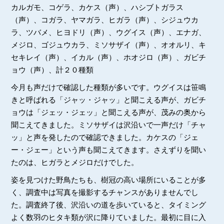
カルガモ、コゲラ、カケス（声）、ハシブトガラス
（声）、コガラ、ヤマガラ、ヒガラ（声）、シジュウカ
ラ、ツバメ、ヒヨドリ（声）、ウグイス（声）、エナガ、
メジロ、ゴジュウカラ、ミソサザイ（声）、オオルリ、キ
セキレイ（声）、イカル（声）、ホオジロ（声）、ガビチ
ョウ（声）、計２０種類
今月も声だけで確認した種類が多いです。ウグイスは笹鳴
きと呼ばれる「ジャッ・ジャッ」と聞こえる声が、ガビチ
ョウは「ジェッ・ジェッ」と聞こえる声が、茂みの奥から
聞こえてきました。ミソサザイは沢沿いで一声だけ「チャ
ッ」と声を発したので確認できました。カケスの「ジェ
ー・ジェー」という声も聞こえてきます。さえずりを聞い
たのは、ヒガラとメジロだけでした。
姿を見つけた野鳥たちも、樹冠の高い場所にいることが多
く、調査中は写真を撮影するチャンスがありませんでし
た。調査終了後、沢沿いの道を歩いていると、タイミング
よく数羽のヒタキ類が沢に降りていました。最初に目に入