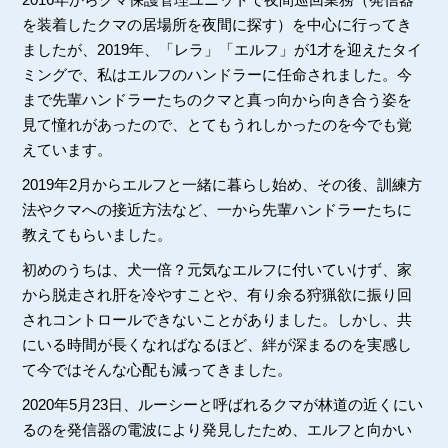
を装着したクマの居場所を夜間に探す）を中心に行ってき
ましたが、2019年、「レラ」「エルフ」が1才を迎えたタイ
ミングで、私はエルフのハンドラーに任命されました。今
まで先輩ハンドラーたちのクマと真っ向から向き合う姿を
見て憧れがあったので、とてもうれしかったのを今でも覚
えています。
2019年2月からエルフと一緒に暮らし始め、その後、訓練方
法やクマへの接近方法など、一から先輩ハンドラーたちに
教えてもらいました。
初めのうちは、犬一倍？元気なエルフに付いていけず、家
から脱走され肝を冷やすことや、有り余る狩猟欲に振り回
されコントロールできないことがありました。しかし、共
にいる時間が長くなればなるほど、絆が深まるのを実感し
て今ではそんな心配も減ってきました。
2020年5月23日、ルーシーと呼ばれるクマが林道の近くにい
るのを発信器の電波により発見したため、エルフと向かい