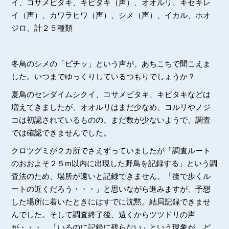
イ、コサメビタキ、キビタキ（声）、オオルリ、キセキレ
イ（声）、カワラヒワ（声）、シメ（声）、イカル、ホオ
ジロ、計２５種類
冬鳥のシメの「ピチッ」という声が、あちこちで聞こえま
した。いつまでゆっくりしているつもりでしょうか？
夏鳥のセンダイムシクイ、コサメビタキ、キビタキなどは
増えてきましたが、オオルリはまだ少なめ、コルリやノジ
コは初認されているものの、まだ数が少ないようで、調査
では確認できませんでした。
クロツグミが２カ所でさえずっていましたが「調査ルート
のおおよそ２５m以内に出現した野鳥を記録する」という調
査法のため、場所が遠いと記録できません。「後で歩くル
ートの近くだろう・・・」と思いながら進みますが、予想
した場所に着いたときにはすでに沈黙。結局記録できませ
んでした。そして調査終了後、遠くからツツドリの声
が・・・。「いるのに記録に残らない」という現象が、ど