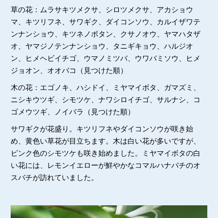
草の花：ムラサキツメクサ、シロツメクサ、アカショウ
マ、キツリフネ、サワギク、ダイコンソウ、カルイザワテ
ンナンショウ、キツネノボタン、クサノオウ、ヤマハタザ
オ、ヤマジノテンナンショウ、タニギキョウ、ハルジオ
ン、ヒメヘビイチゴ、ウマノミツバ、ウワバミソウ、ヒメ
ジョオン、オオバコ（見つけた順）
木の花：エゴノキ、ハシドイ、ミヤマイボタ、ガマズミ、
ニシキウツギ、シモツケ、ナワシロイチゴ、サルナシ、コ
ゴメウツギ、ノイバラ（見つけた順）
サワギクが花盛り。キツリフネやダイコンソウが咲き始
め、黄色い草花が目立ちます。木は白い花が多いですが、
ピンク色のシモツケも咲き始めました。ミヤマイボタの白
い花には、レモンイエローが鮮やかなコマルハナバチのオ
スバチが訪れていました。