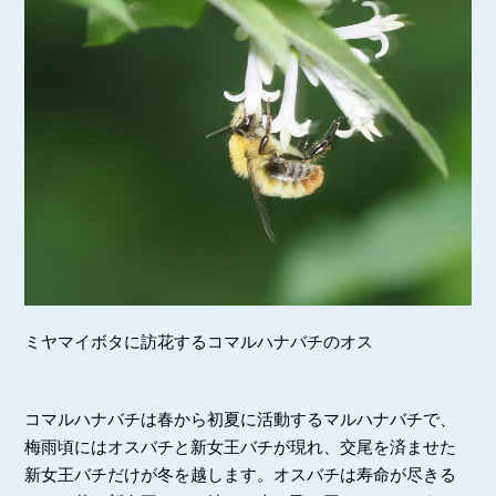
ミヤマイボタに訪花するコマルハナバチのオス
コマルハナバチは春から初夏に活動するマルハナバチで、
梅雨頃にはオスバチと新女王バチが現れ、交尾を済ませた
新女王バチだけが冬を越します。オスバチは寿命が尽きる