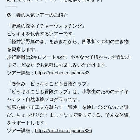
ーー
冬・春の人気ツアーのご紹介
『野鳥の森ネイチャーウォッチング』
ピッキオを代表するツアーです。
「軽井沢野鳥の森」を歩きながら、四季折々の旬の生き物
を観察します。
歩行距離は2キロメートル弱。小さなお子様からご年配の方
まで、どなたでも気軽にお楽しみいただけます。
ツアー詳細；
https://picchio.co.jp/tour/83
『春休み ピッキオこども冒険クラブ』
「ピッキオこども冒険クラブ」は、小学生のためのデイキ
ャンプ・自然体験プログラムです。
知恵を絞って工夫を凝らす「冒険」を通してのびのびと遊
び、ちょっぴりたくましくなって帰ってくる、そんな体験
をサポートします。
ツアー詳細；
https://picchio.co.jp/tour/326