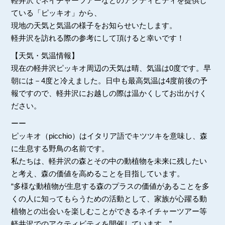
軽井沢でネイチャーツアーなどのアクティビティを提供し
ている「ピッキオ」から、
現地の天気と気温の様子をお知らせいたします。
軽井沢を訪れる際の参考にして頂けると幸いです！
【天気・気温情報】
現在の軽井沢ピッキオ周辺の天気は晴、気温は0度です。早
朝には－4度と冷えました。日中も最高気温は4度前後の予
報ですので、軽井沢にお越しの際は温かくしてお出かけく
ださい。
ーー
ピッキオ（picchio）はイタリア語でキツツキを意味し、森
に生息する野鳥の名前です。
私たちは、軽井沢の森とその中の動植物を未来に残したい
と考え、森の価値を高めることを目指しています。
“多様な動植物が生息する森のプラスの価値があることを多
くの人に知ってもらうための活動として、家族が心躍る動
植物との出会いを楽しむことができるネイチャーツアー等
軽井沢でのアクティビティを開催しています。”