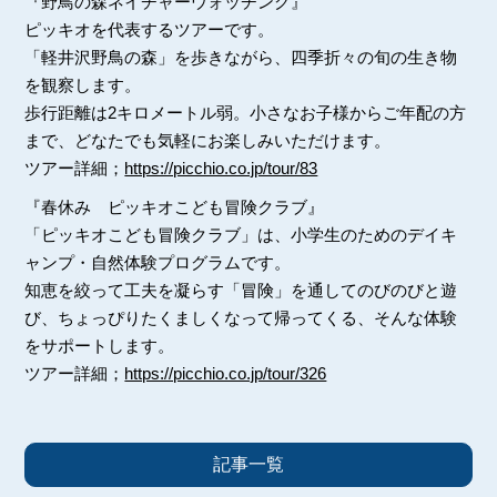
『野鳥の森ネイチャーウォッチング』
ピッキオを代表するツアーです。
「軽井沢野鳥の森」を歩きながら、四季折々の旬の生き物
を観察します。
歩行距離は2キロメートル弱。小さなお子様からご年配の方
まで、どなたでも気軽にお楽しみいただけます。
ツアー詳細；
https://picchio.co.jp/tour/83
『春休み ピッキオこども冒険クラブ』
「ピッキオこども冒険クラブ」は、小学生のためのデイキ
ャンプ・自然体験プログラムです。
知恵を絞って工夫を凝らす「冒険」を通してのびのびと遊
び、ちょっぴりたくましくなって帰ってくる、そんな体験
をサポートします。
ツアー詳細；
https://picchio.co.jp/tour/326
記事一覧