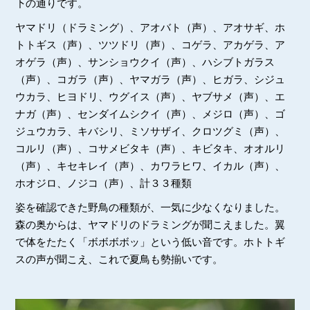
下の通りです。
ヤマドリ（ドラミング）、アオバト（声）、アオサギ、ホ
トトギス（声）、ツツドリ（声）、コゲラ、アカゲラ、ア
オゲラ（声）、サンショウクイ（声）、ハシブトガラス
（声）、コガラ（声）、ヤマガラ（声）、ヒガラ、シジュ
ウカラ、ヒヨドリ、ウグイス（声）、ヤブサメ（声）、エ
ナガ（声）、センダイムシクイ（声）、メジロ（声）、ゴ
ジュウカラ、キバシリ、ミソサザイ、クロツグミ（声）、
コルリ（声）、コサメビタキ（声）、キビタキ、オオルリ
（声）、キセキレイ（声）、カワラヒワ、イカル（声）、
ホオジロ、ノジコ（声）、計３３種類
姿を確認できた野鳥の種類が、一気に少なくなりました。
森の奥からは、ヤマドリのドラミングが聞こえました。翼
で体をたたく「ボボボボッ」という低い音です。ホトトギ
スの声が聞こえ、これで夏鳥も勢揃いです。