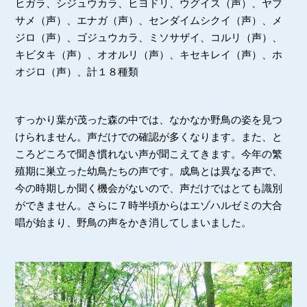
ヒガラ、シジュウカラ、ヒヨドリ、ウグイス（声）、ヤブ
サメ（声）、エナガ（声）、センダイムシクイ（声）、メ
ジロ（声）、ゴジュウカラ、ミソサザイ、コルリ（声）、
キビタキ（声）、オオルリ（声）、キセキレイ（声）、ホ
オジロ（声）、計１８種類
すっかり葉が茂った森の中では、なかなか野鳥の姿を見つ
けられません。声だけでの確認が多くなります。また、と
ころどころで聞き慣れない声が聞こえてきます。今年の繁
殖期に巣立った幼鳥たちの声です。成鳥とは異なる声で、
今の時期しか聞く機会がないので、声だけではとても識別
ができません。さらに７時半頃からはエゾハルゼミの大合
唱が始まり、野鳥の声をかき消してしまいました。