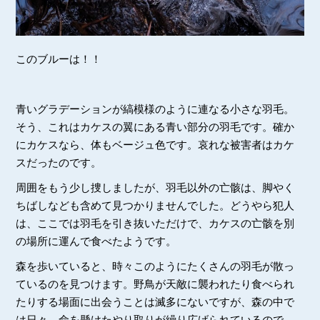
このブルーは！！
青いグラデーションが縞模様のように連なる小さな羽毛。
そう、これはカケスの翼にある青い部分の羽毛です。確か
にカケスなら、体もベージュ色です。哀れな被害者はカケ
スだったのです。
周囲をもう少し捜しましたが、羽毛以外の亡骸は、脚やく
ちばしなども含めて見つかりませんでした。どうやら犯人
は、ここでは羽毛を引き抜いただけで、カケスの亡骸を別
の場所に運んで食べたようです。
森を歩いていると、時々このようにたくさんの羽毛が散っ
ているのを見つけます。野鳥が天敵に襲われたり食べられ
たりする場面に出会うことは滅多にないですが、森の中で
は日々、命を懸けたやり取りが繰り広げられているので