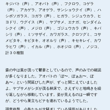
キジバト（声）、アオバト（声）、フクロウ、コゲラ
（声）、アカゲラ、アオゲラ、サンショウクイ（声）、ハ
シボソガラス、コガラ（声）、ヒガラ、シジュウカラ、ヒ
ヨドリ、ウグイス（声）、ヤブサメ、エナガ、センダイム
シクイ（声）、メジロ（声）、ゴジュウカラ（声）、キバ
シリ（声）、ミソサザイ、カワガラス、クロツグミ、コサ
メビタキ、キビタキ、オオルリ（声）、キセキレイ、カワ
ラヒワ（声）、イカル（声）、ホオジロ（声）、ノジコ、
計３０種類
森の中は葉が茂って鬱蒼としているので、声のみでの確認
が多くなりました。アオバトの「ぽ〜、ぽぁお〜、ぽ
あ〜」という間延びした声が、ずっと聞こえていました
よ。ヤブサメがシダが茂る林床で、さえずりと地鳴きを繰
り返しながら移動しています。姿が見えるのは一瞬です
が、どうやら巣立ちビナを連れているようでした。
調査終盤、小鳥たちが大騒ぎしている場所がありました。